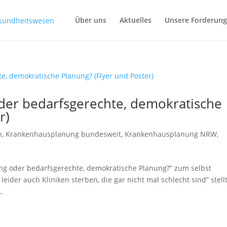
Über uns
Aktuelles
Unsere Forderun
der bedarfsgerechte, demokratische
r)
n
,
Krankenhausplanung bundesweit
,
Krankenhausplanung NRW
,
gung oder bedarfsgerechte, demokratische Planung?” zum selbst
eider auch Kliniken sterben, die gar nicht mal schlecht sind” stell
..