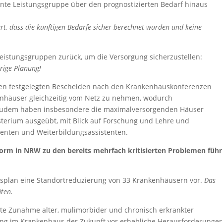
nnte Leistungsgruppe über den prognostizierten Bedarf hinaus
t, dass die künftigen Bedarfe sicher berechnet wurden und keine
eistungsgruppen zurück, um die Versorgung sicherzustellen:
erige Planung!
 den festgelegten Bescheiden nach den Krankenhauskonferenzen
enhäuser gleichzeitig vom Netz zu nehmen, wodurch
Zudem haben insbesondere die maximalversorgenden Häuser
isterium ausgeübt, mit Blick auf Forschung und Lehre und
enten und Weiterbildungsassistenten.
orm in NRW zu den bereits mehrfach kritisierten Problemen führ
hausplan eine Standortreduzierung von 33 Krankenhäusern vor.
Das
äten.
e Zunahme alter, mulimorbider und chronisch erkrankter
gung im Krankenhaus der Zukunft vor erhebliche Herausforderunge