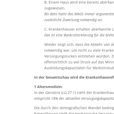
B. Einem Haus wird eine bereits aberka
zugewiesen.
Bis dato hatte das MAGS immer argumentier
zusätzliche Zuweisung notwendig sei.
C. Krankenhäuser erhalten aberkannte L
Das ist eine Bankrotterklärung für die bish
Wieder zeigt sich, dass die Abkehr von
notwendig war, um nicht zu viele Krank
Versorgungslücken entstehen würden. 
offensichtlich zu viel Druck auf das Min
Ausbildungskapazitäten für Medizinstud
In der Gesamtschau wird die Krankenhausref
1 Altersmedizin:
In der Geriatrie (LG 27.1) sieht der Kranken
entspricht 18% der aktuellen Versorgungskapazit
Die durch den demografischen Wandel bedingt
Patient*innen stellt die medizinische Versor