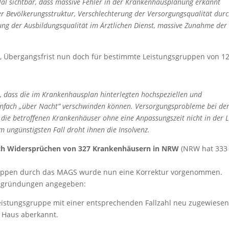
al sichtbar, dass massive Fehler in der Krankenhausplanung erkannt
r Bevölkerungsstruktur, Verschlechterung der Versorgungsqualität dur
ung der Ausbildungsqualität im Ärztlichen Dienst, massive Zunahme der
e, Übergangsfrist nun doch für bestimmte Leistungsgruppen von 1
r, dass die im Krankenhausplan hinterlegten hochspeziellen und
infach „über Nacht“ verschwinden können. Versorgungsprobleme bei de
die betroffenen Krankenhäuser ohne eine Anpassungszeit nicht in der L
Im ungünstigsten Fall droht ihnen die Insolvenz.
ch Widersprüchen von 327 Krankenhäusern in NRW
(NRW hat 333
ruppen durch das MAGS wurde nun eine Korrektur vorgenommen.
 Begründungen angegeben:
istungsgruppe mit einer entsprechenden Fallzahl neu zugewiesen
n Haus aberkannt.