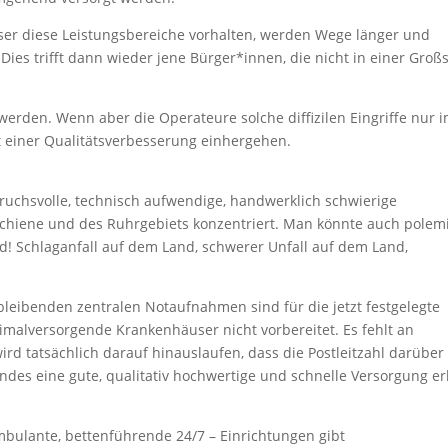
er diese Leistungsbereiche vorhalten, werden Wege länger und
ies trifft dann wieder jene Bürger*innen, die nicht in einer Groß
 werden. Wenn aber die Operateure solche diffizilen Eingriffe nur 
it einer Qualitätsverbesserung einhergehen.
ruchsvolle, technisch aufwendige, handwerklich schwierige
schiene und des Ruhrgebiets konzentriert. Man könnte auch polem
d! Schlaganfall auf dem Land, schwerer Unfall auf dem Land,
bleibenden zentralen Notaufnahmen sind für die jetzt festgelegte
malversorgende Krankenhäuser nicht vorbereitet. Es fehlt an
rd tatsächlich darauf hinauslaufen, dass die Postleitzahl darüber
ndes eine gute, qualitativ hochwertige und schnelle Versorgung er
mbulante, bettenführende 24/7 – Einrichtungen gibt