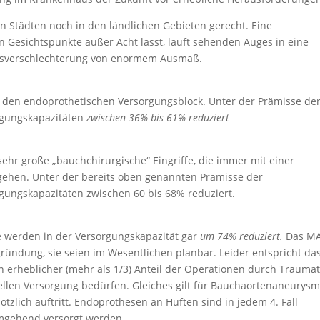
 Städten noch in den ländlichen Gebieten gerecht. Eine
 Gesichtspunkte außer Acht lässt, läuft sehenden Auges in eine
ätsverschlechterung von enormem Ausmaß.
n den endoprothetischen Versorgungsblock. Unter der Prämisse de
rgungskapazitäten
zwischen 36% bis 61% reduziert
ehr große „bauchchirurgische“ Eingriffe, die immer mit einer
ehen. Unter der bereits oben genannten Prämisse der
gungskapazitäten zwischen 60 bis 68% reduziert.
 werden in der Versorgungskapazität gar
um 74% reduziert.
Das M
egründung, sie seien im Wesentlichen planbar. Leider entspricht da
 ein erheblicher (mehr als 1/3) Anteil der Operationen durch Trauma
nellen Versorgung bedürfen. Gleiches gilt für Bauchaortenaneurys
tzlich auftritt. Endoprothesen an Hüften sind in jedem 4. Fall
mgehend versorgt werden.