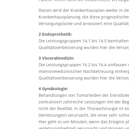
Diesen wird der Krankenhausplan weder in den
Krankenhausplanung, die diese prognostischen
Versorgungslücke und provoziert eine Qualit
2 Endoprothetik:
Die Leistungsgruppen 14.1 bis 14.5 beinhalte
Qualitätsverbesserung wurden hier die Verso
3 Visceralmedizin:
Die Leistungsgruppen 16.2 bis 16.4 umfassen s
intensivmedizinischen Nachbetreuung einherg
Qualitätsverbesserung wurden hier die Versor
4 Gynäkologie:
Behandlungen von Tumorleiden der Eierstöcke
zentralisiert zahlreiche Leistungen mit der B
nicht der Realität. In der Thoraxchirurgie ist
(Verletzungen) verursacht, die einer sehr sch
Hier geht es um Minuten, wenn das Ereignis plö
verletzungsbedingt verursacht und müssen u