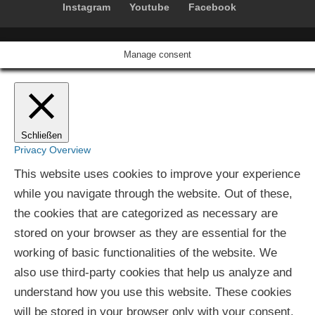
Instagram
Youtube
Facebook
Manage consent
Schließen
Privacy Overview
This website uses cookies to improve your experience
while you navigate through the website. Out of these,
the cookies that are categorized as necessary are
stored on your browser as they are essential for the
working of basic functionalities of the website. We
also use third-party cookies that help us analyze and
understand how you use this website. These cookies
will be stored in your browser only with your consent.